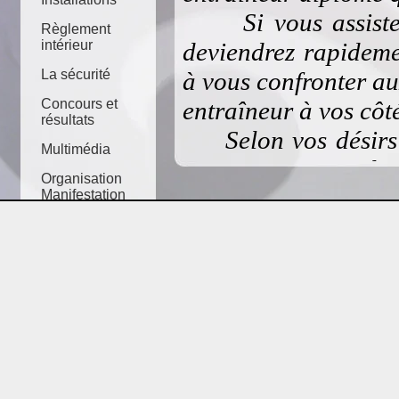
Si vous assistez 
Règlement
intérieur
deviendrez rapidem
La sécurité
à vous confronter au
Concours et
entraîneur à vos côt
résultats
Selon vos désirs ou
Multimédia
pour vous soit un loi
Organisation
Vous trouverez dan
Manifestation
confirmés qui vous a
Questions
qui vous aideront
Partenariat
disciplines de tir c
- le tir sur cible,
- le tir en campagne 
- le tir 3D,