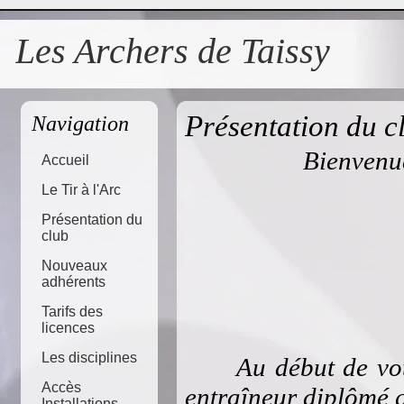
Les Archers de Taissy
Présentation du c
Navigation
Bienvenue
Accueil
Le Tir à l'Arc
Présentation du
club
Nouveaux
adhérents
Tarifs des
licences
Les disciplines
Au début de votre
Accès
entraîneur diplômé q
Installations