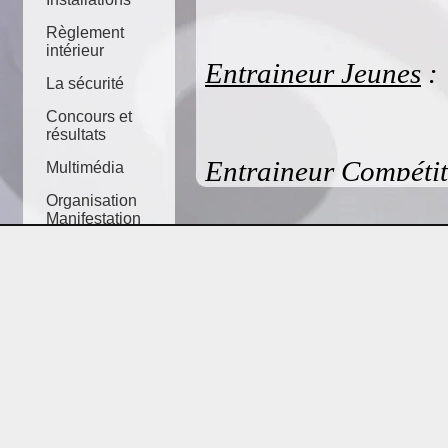
Corinn
Règlement
intérieur
Entraineur Jeunes
:
La sécurité
Sombat
Concours et
résultats
Entraineur Compétit
Multimédia
Organisation
Bourd
Manifestation
Questions
Responsables Matéri
Partenariat
Christo
Pierre 