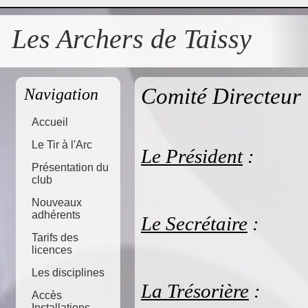
Les Archers de Taissy
Comité Directeur
Navigation
Accueil
Le Tir à l'Arc
Le Président
:
Présentation du
club
Christi
Nouveaux
adhérents
Le
Secrétaire
:
Tarifs des
licences
Bruno
Les disciplines
La Trésorière
:
Accès
Installations